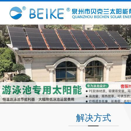
1
2
解决方式