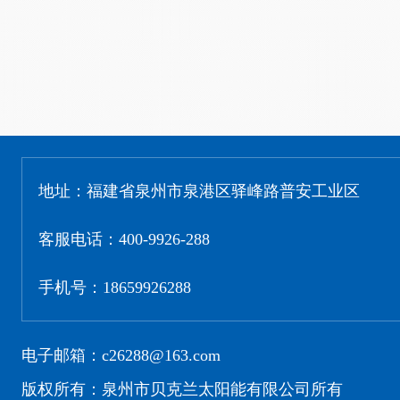
地址：福建省泉州市泉港区驿峰路普安工业
客服电话：400-9926-288
手机号：18659926288
电子邮箱：c26288@163.com
版权所有：泉州市贝克兰太阳能有限公司所有