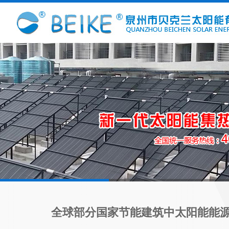
1
2
全球部分国家节能建筑中太阳能能