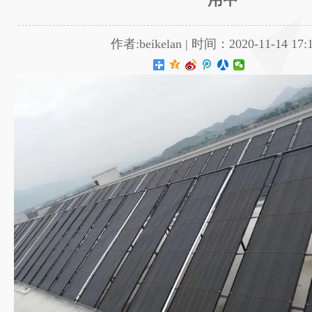
作者:beikelan | 时间：2020-11-14 17:1